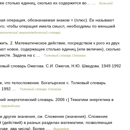
щее столько единиц, сколько их содержится во… …
Большой
 операция, обозначаемая знаком + (плюс). Ее называют
о, чтобы операция имела смысл, необходимы по меньшей
ехнический энциклопедический словарь
ить. 2. Математическое действие, посредством к рого из двух
ают новое, содержащее столько единиц (или величин), сколько
вместе. Задача на с …
Толковый словарь Ожегова
вый словарь Ожегова. С.И. Ожегов, Н.Ю. Шведова. 1949 1992
, что телосложение. Богатырское с. Толковый словарь
49 1992 …
Толковый словарь Ожегова
ий энергетический словарь. 2006 г.] Тематики энергетика в
 переводчика
и другие значения, см. Сложение (значения). Сложение
 (действий) в разных разделах математики, позволяющая
лучае два числа). Более …
Википедия