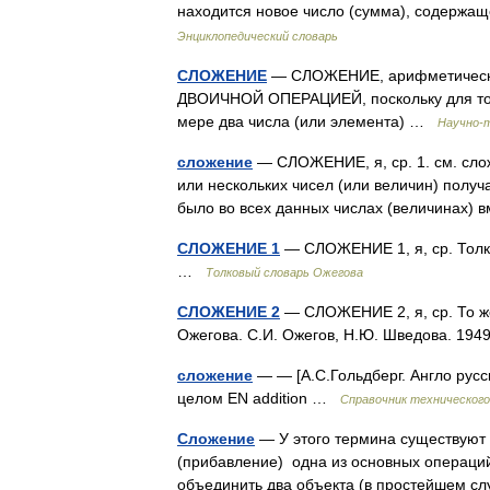
находится новое число (сумма), содержа
Энциклопедический словарь
СЛОЖЕНИЕ
— СЛОЖЕНИЕ, арифметическая
ДВОИЧНОЙ ОПЕРАЦИЕЙ, поскольку для тог
мере два числа (или элемента) …
Научно-т
сложение
— СЛОЖЕНИЕ, я, ср. 1. см. слож
или нескольких чисел (или величин) получ
было во всех данных числах (величинах) 
СЛОЖЕНИЕ 1
— СЛОЖЕНИЕ 1, я, ср. Толко
…
Толковый словарь Ожегова
СЛОЖЕНИЕ 2
— СЛОЖЕНИЕ 2, я, ср. То же
Ожегова. С.И. Ожегов, Н.Ю. Шведова. 19
сложение
— — [А.С.Гольдберг. Англо русск
целом EN addition …
Справочник технического
Сложение
— У этого термина существуют 
(прибавление) одна из основных операций
объединить два объекта (в простейшем с