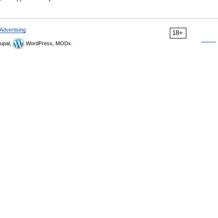
Advertising
18+
upal,
WordPress, MODx.