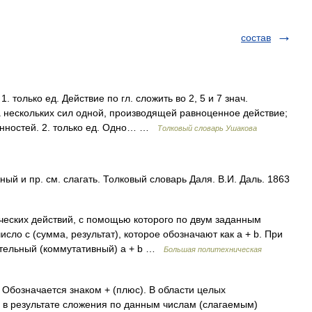
состав
только ед. Действие по гл. сложить во 2, 5 и 7 знач.
а нескольких сил одной, производящей равноценное действие;
анностей. 2. только ед. Одно… …
Толковый словарь Ушакова
 и пр. см. слагать. Толковый словарь Даля. В.И. Даль. 1863
еских действий, с помощью которого по двум заданным
исло с (сумма, результат), которое обозначают как а + b. При
ительный (коммутативный) a + b …
Большая политехническая
Обозначается знаком + (плюс). В области целых
 в результате сложения по данным числам (слагаемым)