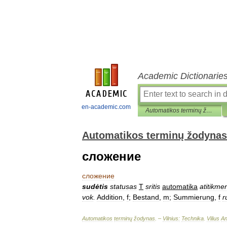
Academic Dictionarie
en-academic.com
Automatikos terminų žodynas
Automatikos terminų žodynas
сложение
сложение
sudėtis
statusas
T
sritis
automatika
atitikme
vok
.
Addition
,
f
;
Bestand
,
m
;
Summierung
,
f
r
Automatikos
terminų
žodynas
. –
Vilnius:
Technika
.
Vilius
An