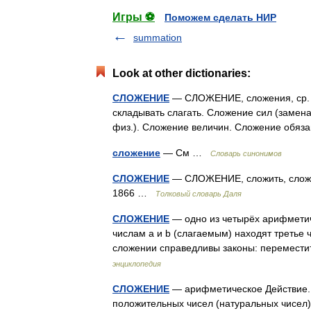
Игры ⚽
Поможем сделать НИР
summation
Look at other dictionaries:
СЛОЖЕНИЕ
— СЛОЖЕНИЕ, сложения, ср. 1. 
складывать слагать. Сложение сил (замен
физ.). Сложение величин. Сложение обяз
сложение
— См …
Словарь синонимов
СЛОЖЕНИЕ
— СЛОЖЕНИЕ, сложить, сложный
1866 …
Толковый словарь Даля
СЛОЖЕНИЕ
— одно из четырёх арифметич
числам а и b (слагаемым) находят третье ч
сложении справедливы законы: перемест
энциклопедия
СЛОЖЕНИЕ
— арифметическое Действие. 
положительных чисел (натуральных чисел)