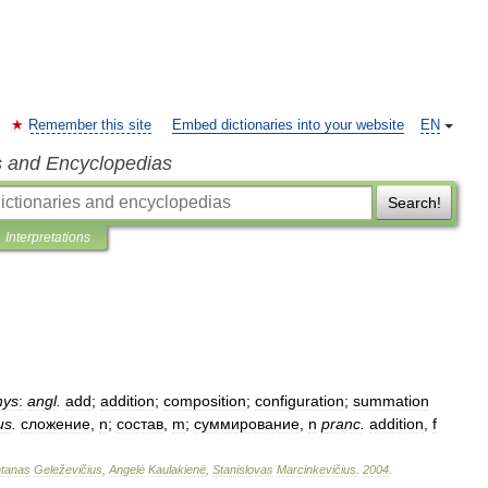
Remember this site
Embed dictionaries into your website
EN
s and Encyclopedias
Search!
Interpretations
nys
:
angl
.
add
;
addition
;
composition
;
configuration
;
summation
us
.
сложение
,
n
;
состав
,
m
;
суммирование
,
n
pranc
.
addition
,
f
tanas
Geleževičius
,
Angelė
Kaulakienė
,
Stanislovas
Marcinkevičius
.
2004
.